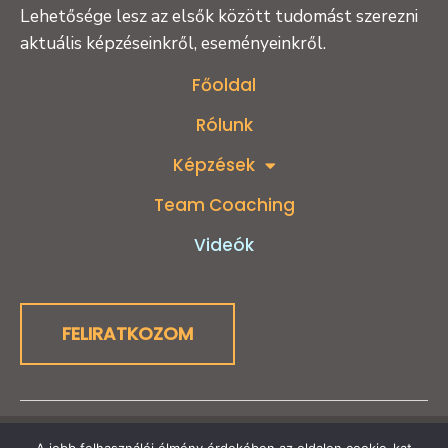
Lehetősége lesz az elsők között tudomást szerezni
aktuális képzéseinkről, eseményeinkről.
Főoldal
Rólunk
Képzések
Team Coaching
Videók
FELIRATKOZOM
2026 © Transzformatív Team Coaching